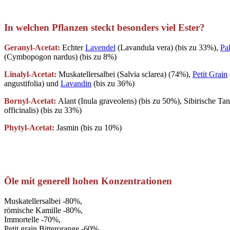
In welchen Pflanzen steckt besonders viel Ester?
Geranyl-Acetat:
Echter
Lavendel
(Lavandula vera) (bis zu 33%),
Pa
(Cymbopogon nardus) (bis zu 8%)
Linalyl-Acetat:
Muskatellersalbei (Salvia sclarea) (74%),
Petit Grain
angustifolia) und
Lavandin
(bis zu 36%)
Bornyl-Acetat:
Alant (Inula graveolens) (bis zu 50%), Sibirische Ta
officinalis) (bis zu 33%)
Phytyl-Acetat:
Jasmin (bis zu 10%)
Öle mit generell hohen Konzentrationen
Muskatellersalbei -80%,
römische Kamille -80%,
Immortelle -70%,
Petit grain Bitterorange -60%