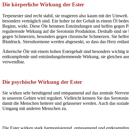
Die körperliche Wirkung der Ester
Terpenester sind recht stabil, sie reagieren also kaum mit der Umwelt.
besonders verträglich sind. Ein hoher ist der Gehalt in einem Öl bede
Beginn, wirkt. Diese Öle hemmen Entzündungen und helfen gegen Pil
regulierende Wirkung auf die Serotonin Produktion. Deshalb sind sie
gegen Schmerzen, besonders gegen chronische Schmerzen. Sie helf
Blutdruck. Stresshormone werden abgesenkt, so dass das Herz entlast
Ätherische Öle mit einem hohen Estergehalt sind besonders wichtig i
entkrampfende und entzündungshemmende Wirkung, sie gleichen aus und
verwendbar.
Die psychische Wirkung der Ester
Sie wirken sehr beruhigend und entspannend auf das zentrale Nerven
in unserem Gehirn wird reguliert. Vielleicht kennen Sie das Seroton
damit die Menschen heiterer und gelassener werden. Auch das sozial
Umgang mit anderen Menschen zu.
Die Ester wirken stark harmonisierend, entspannend und entkrampfen