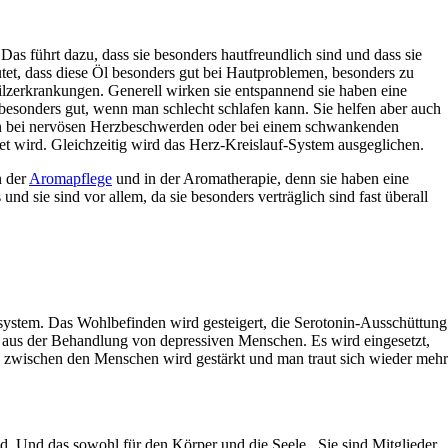
 Das führt dazu, dass sie besonders hautfreundlich sind und dass sie
utet, dass diese Öl besonders gut bei Hautproblemen, besonders zu
zerkrankungen. Generell wirken sie entspannend sie haben eine
 besonders gut, wenn man schlecht schlafen kann. Sie helfen aber auch
en bei nervösen Herzbeschwerden oder bei einem schwankenden
et wird. Gleichzeitig wird das Herz-Kreislauf-System ausgeglichen.
n der
Aromapflege
und in der Aromatherapie, denn sie haben eine
 sie sind vor allem, da sie besonders verträglich sind fast überall
system. Das Wohlbefinden wird gesteigert, die Serotonin-Ausschüttung
in aus der Behandlung von depressiven Menschen. Es wird eingesetzt,
e zwischen den Menschen wird gestärkt und man traut sich wieder mehr
d. Und das sowohl für den Körper und die Seele. Sie sind Mitglieder